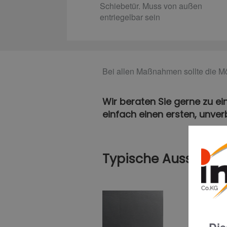
Schiebetür. Muss von außen
entriegelbar sein
Bei allen Maßnahmen sollte die Mö
Wir beraten Sie gerne zu ei
einfach einen ersten, unver
Typische Ausstattu