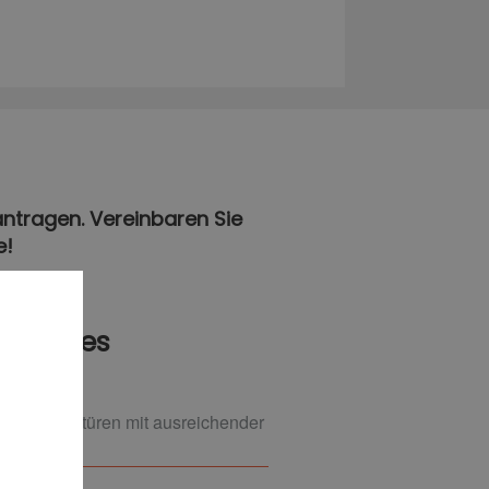
antragen. Vereinbaren Sie
e!
en Bades
er Schiebetüren mit ausreichender