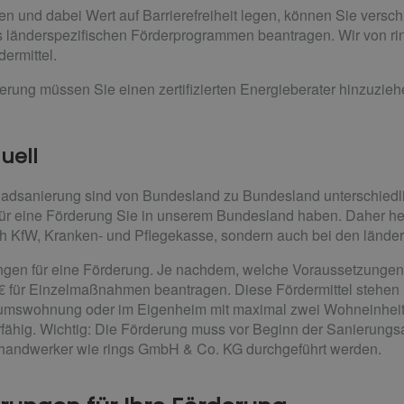
 und dabei Wert auf Barrierefreiheit legen, können Sie versch
 länderspezifischen Förderprogrammen beantragen. Wir von r
ermittel.
erung müssen Sie einen zertifizierten Energieberater hinzuzie
uell
 Badsanierung sind von Bundesland zu Bundesland unterschiedl
für eine Förderung Sie in unserem Bundesland haben. Daher helf
h KfW, Kranken- und Pflegekasse, sondern auch bei den lände
gen für eine Förderung. Je nachdem, welche Voraussetzungen S
 € für Einzelmaßnahmen beantragen. Diese Fördermittel stehen n
tumswohnung oder im Eigenheim mit maximal zwei Wohneinheit
fähig. Wichtig: Die Förderung muss vor Beginn der Sanierungs
handwerker wie rings GmbH & Co. KG durchgeführt werden.