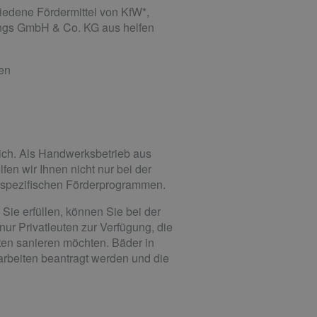
iedene Fördermittel von KfW*,
ings GmbH & Co. KG aus helfen
hen
ich. Als Handwerksbetrieb aus
en wir Ihnen nicht nur bei der
rspezifischen Förderprogrammen.
ie erfüllen, können Sie bei der
ur Privatleuten zur Verfügung, die
en sanieren möchten. Bäder in
arbeiten beantragt werden und die