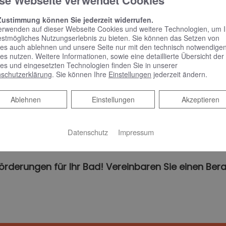
se Webseite verwendet Cookies
Waschtisch flach und unterfahrbar, Höhe nach i
Zustimmung können Sie jederzeit widerrufen.
erwenden auf dieser Webseite Cookies und weitere Technologien, um 
Halte-, Stütz- und Klappgriffe, benutzerfreund
estmögliches Nutzungserlebnis zu bieten. Sie können das Setzen von
es auch ablehnen und unsere Seite nur mit den technisch notwendige
Behindertengerechte Dusche: schwellenlos mit
es nutzen. Weitere Informationen, sowie eine detaillierte Übersicht der
es und eingesetzten Technologien finden Sie in unserer
Kontrastreiche Gestaltung in Material und Farb
schutzerklärung
. Sie können Ihre
Einstellungen
jederzeit ändern.
Erhöht angebrachtes behindertengerechtes WC
Ablehnen
Ablehnen
Einstellungen
Akzeptieren
Niedrig angebrachte Spiegel und blendfreie, he
Seniorenbadewanne mit Tür oder Sitzwanne
Datenschutz
Impressum
Förderungen für Ihr Bad! Vereinbaren Sie einen Ber