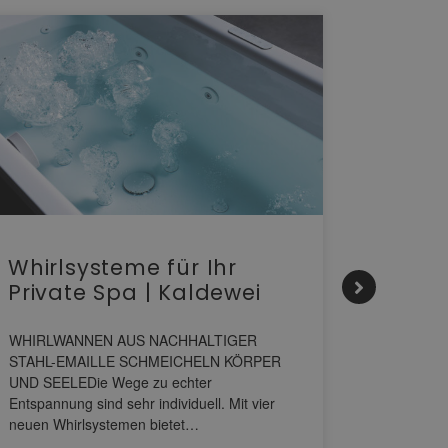
Whirlsysteme für Ihr
Gesta
Private Spa | Kaldewei
alltä
HANS
WHIRLWANNEN AUS NACHHALTIGER
STAHL-EMAILLE SCHMEICHELN KÖRPER
Stil für 
UND SEELEDie Wege zu echter
HANSAGENE
Entspannung sind sehr individuell. Mit vier
von Wascht
neuen Whirlsystemen bietet…
unterschi