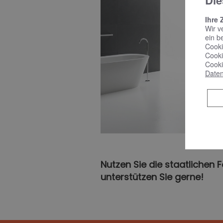
Die
Ihre 
Wir v
ein b
Cooki
Cooki
Cooki
Daten
Nutzen Sie die staatlichen 
unterstützen Sie gerne!